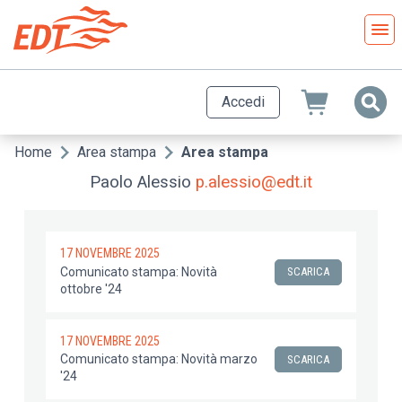
Salta
al
contenuto
principale
Accedi
Home
Area stampa
Area stampa
Briciole
Paolo Alessio
p.alessio@edt.it
di
pane
17 NOVEMBRE 2025
Comunicato stampa: Novità
SCARICA
ottobre '24
17 NOVEMBRE 2025
Comunicato stampa: Novità marzo
SCARICA
'24