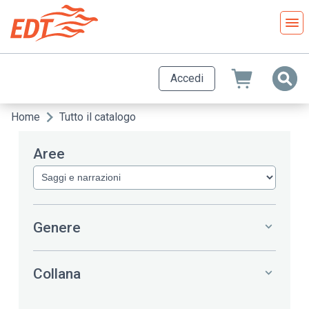
Salta
al
contenuto
principale
Accedi
Home
Tutto il catalogo
Briciole
di
Aree
pane
Genere
Collana