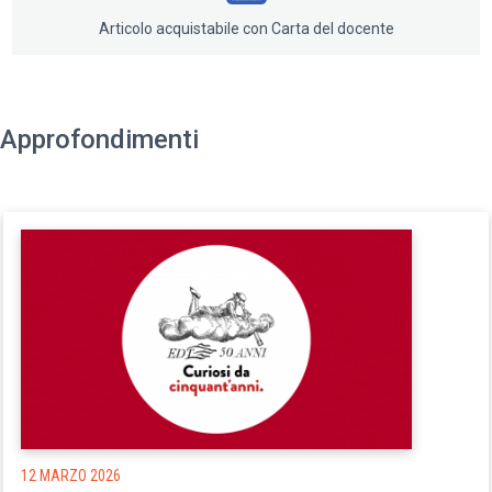
all’ultima tavola, scopre di aver viaggiato molto più
Articolo acquistabile con Carta del docente
lontano di quanto immaginasse.
Approfondimenti
12 MARZO 2026