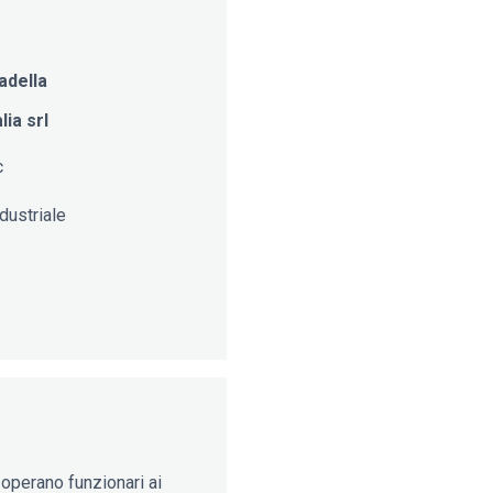
adella
ia srl
c
dustriale
 operano funzionari ai