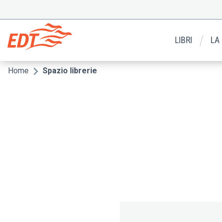
Salta
al
Menu
contenuto
secondario
principale
LIBRI
LA
Home
Spazio librerie
Briciole
di
pane