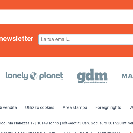
newsletter
di vendita
Utilizzo cookies
Area stampa
Foreign rights
W
o | via Pianezza 17 | 10149 Torino | edt@edt.it | Cap. Soc. euro 501.920 int. ve