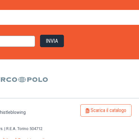
Scarica il catalogo
histleblowing
rs. | R.E.A. Torino 504712