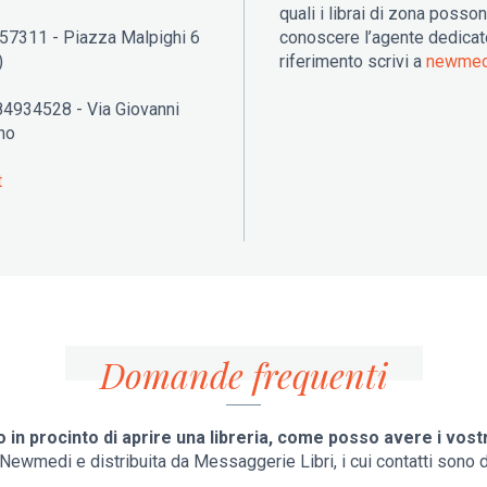
quali i librai di zona posso
757311 - Piazza Malpighi 6
conoscere l’agente dedicato
)
riferimento scrivi a
n
ewmed
84934528 - Via Giovanni
no
t
Domande frequenti
 in procinto di aprire una libreria, come posso avere i vostr
ewmedi e distribuita da Messaggerie Libri, i cui contatti sono di