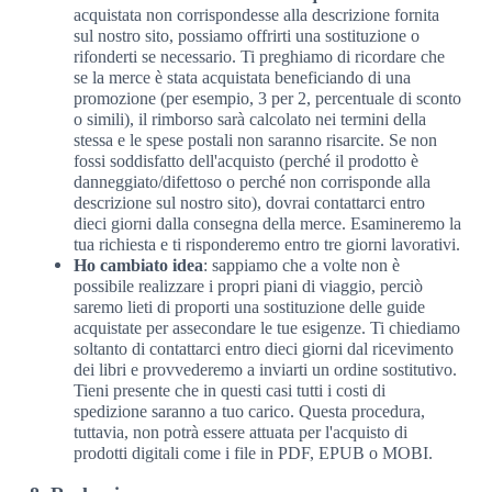
acquistata non corrispondesse alla descrizione fornita
sul nostro sito, possiamo offrirti una sostituzione o
rifonderti se necessario. Ti preghiamo di ricordare che
se la merce è stata acquistata beneficiando di una
promozione (per esempio, 3 per 2, percentuale di sconto
o simili), il rimborso sarà calcolato nei termini della
stessa e le spese postali non saranno risarcite. Se non
fossi soddisfatto dell'acquisto (perché il prodotto è
danneggiato/difettoso o perché non corrisponde alla
descrizione sul nostro sito), dovrai contattarci entro
dieci giorni dalla consegna della merce. Esamineremo la
tua richiesta e ti risponderemo entro tre giorni lavorativi.
Ho cambiato idea
: sappiamo che a volte non è
possibile realizzare i propri piani di viaggio, perciò
saremo lieti di proporti una sostituzione delle guide
acquistate per assecondare le tue esigenze. Ti chiediamo
soltanto di contattarci entro dieci giorni dal ricevimento
dei libri e provvederemo a inviarti un ordine sostitutivo.
Tieni presente che in questi casi tutti i costi di
spedizione saranno a tuo carico. Questa procedura,
tuttavia, non potrà essere attuata per l'acquisto di
prodotti digitali come i file in PDF, EPUB o MOBI.