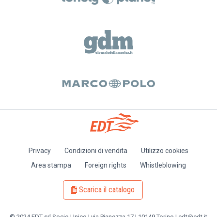
Privacy
Condizioni di vendita
Utilizzo cookies
Piè
Area stampa
Foreign rights
Whistleblowing
di
pagina
Scarica il catalogo
© 2024 EDT srl Socio Unico | via Pianezza 17 | 10149 Torino | edt@edt.it