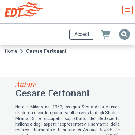
Salta
al
contenuto
principale
Accedi
Home
Cesare Fertonani
Briciole
di
pane
Autore
Cesare Fertonani
Nato a Milano nel 1962, insegna Storia della musica
moderna e contemporanea all’Università degli Studi di
Milano. Si è occupato soprattutto del Settecento
italiano e degli aspetti rappresentativi e semantici della
musica strumentale. È autore di
Antonio Vivaldi. La