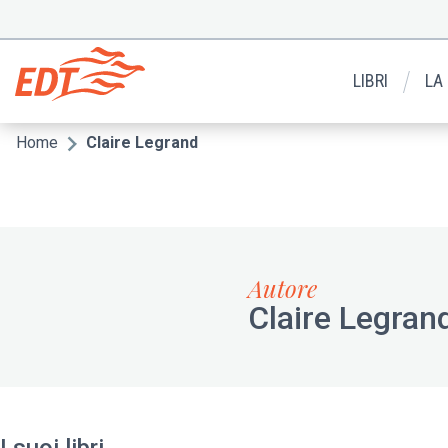
Salta
al
Menu
contenuto
secondario
principale
LIBRI
LA
Home
Claire Legrand
Briciole
di
pane
Autore
Claire Legran
I suoi libri