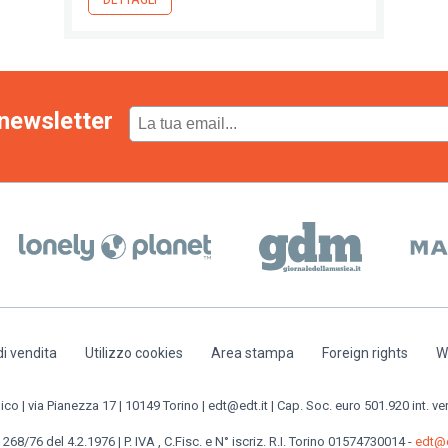
newsletter
di vendita
Utilizzo cookies
Area stampa
Foreign rights
W
o | via Pianezza 17 | 10149 Torino | edt@edt.it | Cap. Soc. euro 501.920 int. ve
 268/76 del 4.2.1976 | P. IVA , C.Fisc. e N° iscriz. R.I. Torino 01574730014 -
edt@e