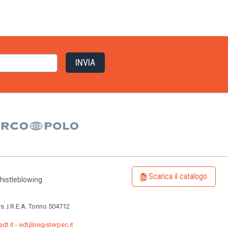
Scarica il catalogo
histleblowing
rs. | R.E.A. Torino 504712
dt.it
-
edt@registerpec.it