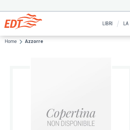
Salta
al
Menu
contenuto
secondario
principale
LIBRI
LA
Home
Azzorre
Briciole
di
pane