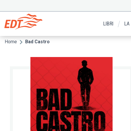
Salta
al
Menu
contenuto
secondario
principale
LIBRI
LA
Home
Bad Castro
Briciole
di
pane