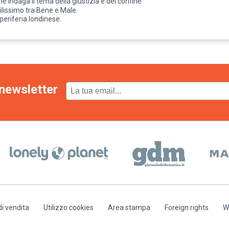
e indaga il tema della giustizia e del confine
tilissimo tra Bene e Male.
periferia londinese.
newsletter
di vendita
Utilizzo cookies
Area stampa
Foreign rights
W