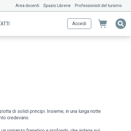
Area docenti
Spazio Librerie
Professionisti del turismo
ATTI
Accedi
otta di solidi principi. Insieme, in una lunga notte
anto credevano.
 un romanzo frenetico e profondo, che indaga sul