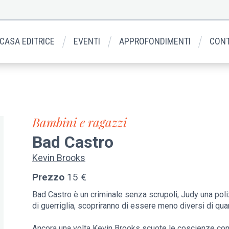
 CASA EDITRICE
EVENTI
APPROFONDIMENTI
CONT
Bambini e ragazzi
Bad Castro
Kevin Brooks
Prezzo
15 €
Bad Castro è un criminale senza scrupoli, Judy una polizi
di guerriglia, scopriranno di essere meno diversi di qu
Ancora una volta Kevin Brooks scuote le coscienze con