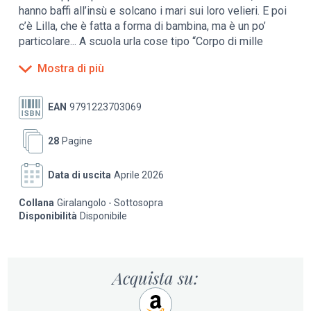
hanno baffi all’insù e solcano i mari sui loro velieri. E poi
c’è Lilla, che è fatta a forma di bambina, ma è un po’
particolare... A scuola urla cose tipo “Corpo di mille
cannoni!” e al parco si arrampica sull’albero più alto. Ma
Mostra di più
quello che le piace di più è cercare tesori,
preferibilmente in riva al mare.
EAN
9791223703069
E un bel giorno, proprio sulla spiaggia troverà davvero
un tesoro, con l’aiuto di un bambino che se ne stava lì a
28
Pagine
giocare per gli affari suoi e invece viene nominato
ammiraglio sul campo, mentre venti pirati con i baffi, i
Data di uscita
Aprile 2026
cappelli piumati, le sciabole portano in trionfo lui e il
capitano Lilla.
Collana
Giralangolo - Sottosopra
Disponibilità
Disponibile
“Chi trova un pirata trova un tesoro” è il testo vincitore
della seconda edizione del Premio Narrare la Parità.
Acquista su: