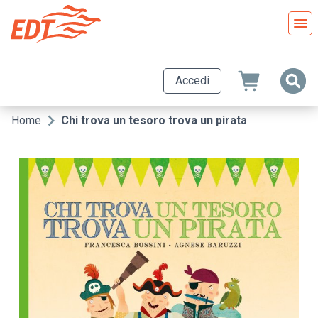
Salta
al
contenuto
principale
Accedi
Home
Chi trova un tesoro trova un pirata
Briciole
di
pane