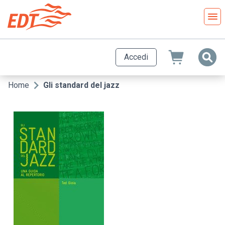
Salta
al
contenuto
principale
Accedi
Home
Gli standard del jazz
Briciole
di
pane