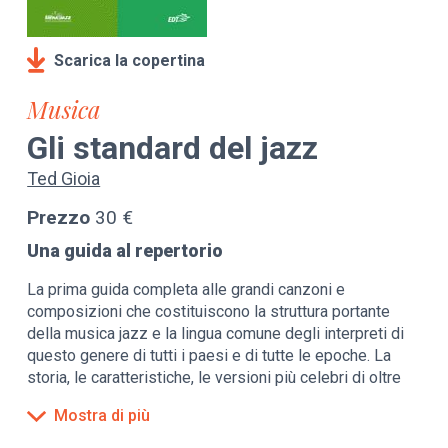
Scarica la copertina
Musica
Gli standard del jazz
Ted Gioia
Prezzo
30 €
Una guida al repertorio
La prima guida completa alle grandi canzoni e
composizioni che costituiscono la struttura portante
della musica jazz e la lingua comune degli interpreti di
questo genere di tutti i paesi e di tutte le epoche. La
storia, le caratteristiche, le versioni più celebri di oltre
250 successi che spaziano dai grandi classici di
Mostra di più
Broadway alle più famose melodie di jazzisti del calibro
di Miles Davis, Thelonious Monk, Duke Ellington e John