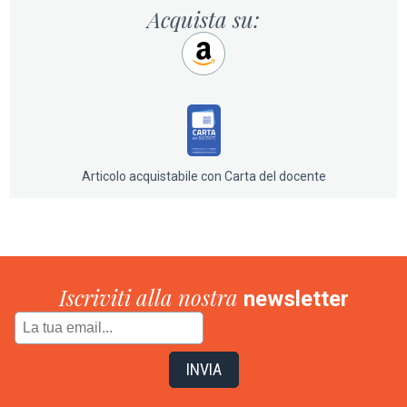
Acquista su:
scena, i Misfit dovranno dimostrare di essere una vera
squadra, in cui ogni componente ha piena fiducia in se
stesso e nei compagni.
Caccia al tesoro scomparso
rilancia e potenzia tutto ciò
che ha fatto amare il primo volume de La banda Misfit:
mistero, azione e un gruppo di amici ancora più coeso.
Con personaggi in crescita e sfide sempre più
avvincenti, l’avventura mantiene un ritmo
Articolo acquistabile con Carta del docente
cinematografico e serrato, consolidando la serie come
capace di conquistare anche nella seconda missione.
Iscriviti alla nostra
newsletter