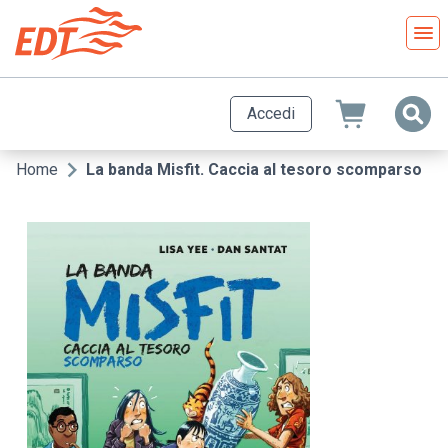
Salta
al
contenuto
principale
Accedi
Home
La banda Misfit. Caccia al tesoro scomparso
Briciole
di
pane