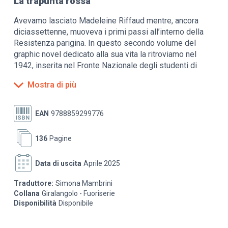
La trapunta rossa
Avevamo lasciato Madeleine Riffaud mentre, ancora
diciassettenne, muoveva i primi passi all’interno della
Resistenza parigina. In questo secondo volume del
graphic novel dedicato alla sua vita la ritroviamo nel
1942, inserita nel Fronte Nazionale degli studenti di
Medici- na nel Quartiere Latino, intenta a portare a
Mostra di più
termine il proprio addestramento in tattiche di
sovversione, azione e comunicazione segreta. Il suo
nome in codice è “Rainer”, in onore del suo poeta
EAN
9788859299776
preferito, Rainer Maria Rilke. Sembra di essere lì con lei,
nello scorrere della quotidianità della Parigi che resiste:
136
Pagine
una realtà che tra queste pagine forse per la prima volta
viene mostrata con tanta meticolosità e precisione
Data di uscita
Aprile 2025
grazie alla profondità delle illustrazioni di Dominique
Bertail.
Traduttore:
Simona Mambrini
Collana
Giralangolo - Fuoriserie
Madeleine vive la Storia con la S maiuscola in prima
Disponibilità
Disponibile
persona, dall’agitazione cittadina, all’istruzione e
formazione delle nuove reclute fino agli assalti armati.