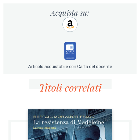
Ci porta con lei all’incontro con i compagni del famoso
gruppo Manouchian e condivide con il compagno Picpus
Acquista su:
l’entusiasmo per le vittorie e la poesia, ma anche il
dramma delle tante perdite umane.
Questo secondo capitolo della sua storia, La trapunta
rossa, non è solo un memoir: è il manifesto della
Madeleine combattente che abbraccia sia la durezza
della lotta partigiana sia i momenti di più profonda
umanità. La lasceremo di nuovo, nell’ultima pagina,
Articolo acquistabile con Carta del docente
tumefatta e in pericolo nelle mani della Gestapo, in
attesa del terzo e ultimo volume.
Titoli correlati