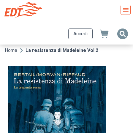
Salta
al
contenuto
principale
Accedi
Home
La resistenza di Madeleine Vol.2
Briciole
di
pane