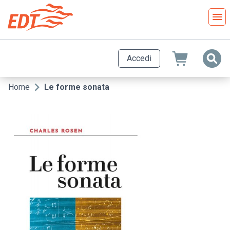
Salta
al
contenuto
principale
Accedi
Home
Le forme sonata
Briciole
di
pane