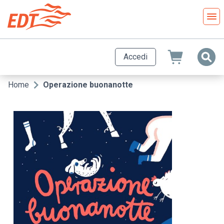
Salta
al
contenuto
principale
Accedi
Home
Operazione buonanotte
Briciole
di
pane