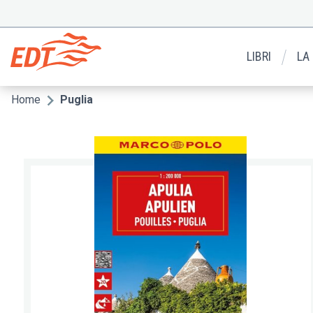
Salta
al
Menu
contenuto
secondario
principale
LIBRI
LA
Home
Puglia
Briciole
di
pane