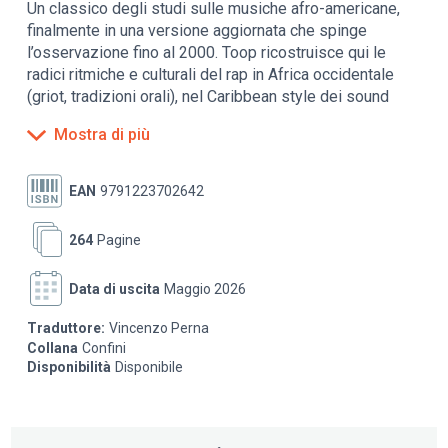
Un classico degli studi sulle musiche afro-americane,
finalmente in una versione aggiornata che spinge
l’osservazione fino al 2000. Toop ricostruisce qui le
radici ritmiche e culturali del rap in Africa occidentale
(griot, tradizioni orali), nel Caribbean style dei sound
system giamaicani e nel soul e funk statunitense. Il rap
Mostra di più
non nasce dal nulla ma come condensato di pratiche
musicali e sociali preesistenti, riplasmate in un contesto
urbano segnato da povertà, razzismo e marginalità. Si
EAN
9791223702642
passa quindi alla New York degli anni ’70 e ’80, al Bronx
delle gang ma anche delle feste di quartiere. Qui Toop
264
Pagine
racconta l’innovazione di artisti come DJ Kool Herc,
Grandmaster Flash, Afrika Bambaataa, che reinventano il
Data di uscita
Maggio 2026
giradischi come strumento musicale e creano il
linguaggio del breakbeat, del loop e del mix. Il cuore del
Traduttore:
Vincenzo Perna
libro è la storia del rap registrato: dalle prime incisioni
Collana
Confini
indipendenti alle major, dai successi commerciali fino ai
Disponibilità
Disponibile
gruppi politicamente espliciti (Public Enemy, N.W.A.) e
alle tensioni interne tra mainstream e underground. A
questo fine, Toop intreccia biografie di artisti, analisi di