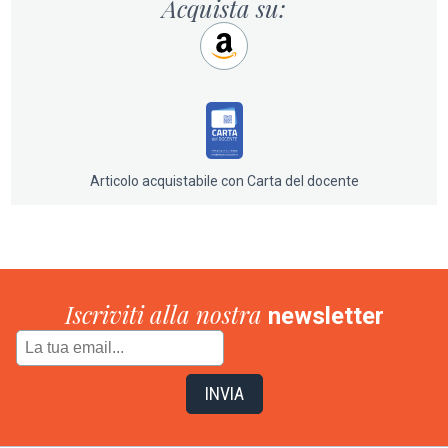
singoli e album, cronache di concerti e controversie
Acquista su:
(censure, accuse di sessismo, violenza, conflitti
razziali), mostrando come ogni svolta musicale
corrisponda a uno spostamento sociale e mediatico.
Un libro che offre una narrazione compatta e acuta degli
anni fondativi dell’hip hop – dal pre-rap alle soglie degli
anni ’90 – combinando, in modo ancora oggi unico,
ricerca storica, critica musicale e osservazione diretta.
Articolo acquistabile con Carta del docente
Iscriviti alla nostra
newsletter