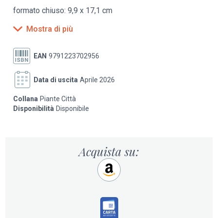
formato chiuso: 9,9 x 17,1 cm
Mostra di più
plastificata, impermeabile e antistrappo
Le carte con scala 1:12.000 sono uno strumento
EAN
9791223702956
indispensabile per chi vuole visitare al meglio una città,
anche la propria: la pianta dettagliata del centro
Data di uscita
Aprile 2026
arricchita con informazioni turistiche pratiche e la rete
dei trasporti metropolitani. Con gli highlights delle
Collana
Piante Città
attrazioni da non perdere.
Disponibilità
Disponibile
Acquista su: