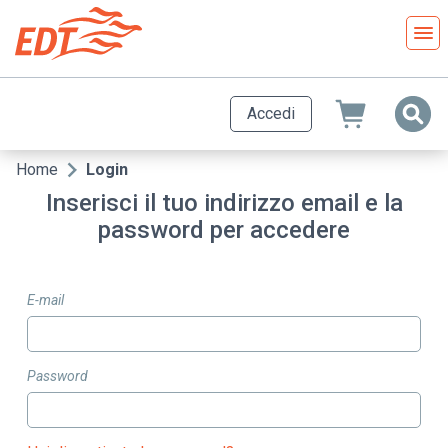
Salta
al
contenuto
principale
Accedi
Home
Login
Briciole
Inserisci il tuo indirizzo email e la
di
password per accedere
pane
E-mail
Password