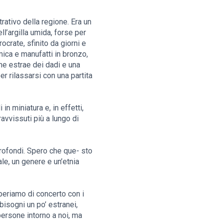
rativo della regione. Era un
ell’argilla umida, forse per
crate, sfinito da giorni e
amica e manufatti in bronzo,
che estrae dei dadi e una
r rilassarsi con una partita
n miniatura e, in effetti,
avvissuti più a lungo di
profondi. Spero che que- sto
le, un genere e un’etnia
periamo di concerto con i
bisogni un po’ estranei,
persone intorno a noi, ma