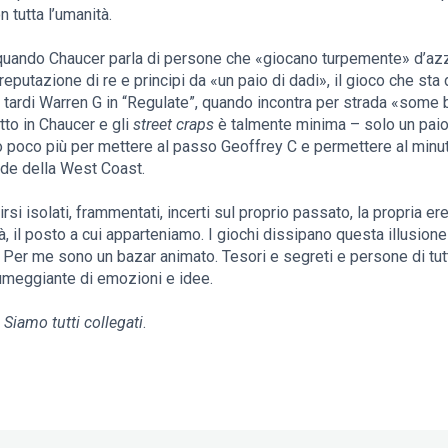
n tutta l’umanità.
 quando Chaucer parla di persone che «giocano turpemente» d’azz
a reputazione di re e principi da «un paio di dadi», il gioco che s
iù tardi Warren G in “Regulate”, quando incontra per strada «some 
itto in Chaucer e gli
street craps
è talmente minima – solo un paio
poco più per mettere al passo Geoffrey C e permettere al minut
rade della West Coast.
rsi isolati, frammentati, incerti sul proprio passato, la propria er
il posto a cui apparteniamo. I giochi dissipano questa illusione
. Per me sono un bazar animato. Tesori e segreti e persone di tutte
umeggiante di emozioni e idee.
.
Siamo tutti collegati
.