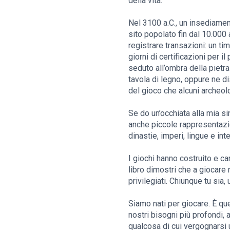
della vita.
Nel 3100 a.C., un insediamen
sito popolato fin dal 10.000 a
registrare transazioni: un ti
giorni di certificazioni per 
seduto all’ombra della pietra
tavola di legno, oppure ne d
del gioco che alcuni archeol
Se do un’occhiata alla mia si
anche piccole rappresentazio
dinastie, imperi, lingue e int
I giochi hanno costruito e c
libro dimostri che a giocare 
privilegiati. Chiunque tu sia, 
Siamo nati per giocare. È qu
nostri bisogni più profondi, 
qualcosa di cui vergognarsi 