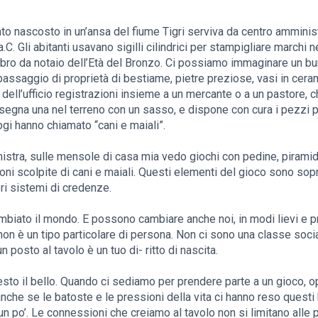
to nascosto in un’ansa del fiume Tigri serviva da centro amminist
.C. Gli abitanti usavano sigilli cilindrici per stampigliare marchi n
mbro da notaio dell’Età del Bronzo. Ci possiamo immaginare un buro
il passaggio di proprietà di bestiame, pietre preziose, vasi in cer
 dell’ufficio registrazioni insieme a un mercante o a un pastore, 
isegna una nel terreno con un sasso, e dispone con cura i pezzi pe
ogi hanno chiamato “cani e maiali”.
nistra, sulle mensole di casa mia vedo giochi con pedine, piramidi i
ni scolpite di cani e maiali. Questi elementi del gioco sono sopr
eri sistemi di credenze.
ambiato il mondo. E possono cambiare anche noi, in modi lievi e 
non è un tipo particolare di persona. Non ci sono una classe socia
un posto al tavolo è un tuo di- ritto di nascita.
esto il bello. Quando ci sediamo per prendere parte a un gioco, o
anche se le batoste e le pressioni della vita ci hanno reso questi 
un po’. Le connessioni che creiamo al tavolo non si limitano alle 