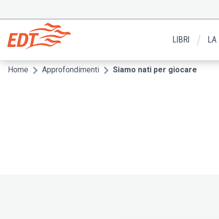
Salta
al
Menu
contenuto
secondario
principale
LIBRI
LA
Home
Approfondimenti
Siamo nati per giocare
Briciole
di
pane