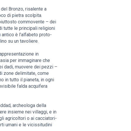
 del Bronzo, risalente a
o di pietra scolpita.
a piuttosto commovente – dei
tutte le principali religioni
antico è l’alfabeto proto-
no su un tavoliere.
 rappresentazione in
ntasia per immaginare che
dei dadi, muovere dei pezzi –
 di zone delimitate, come
 in tutto il pianeta, in ogni
visibile falda acquifera
Haddad, archeologa della
re insieme nei villaggi, e in
i agricoltori o ai cacciatori-
rti umani e le vicissitudini