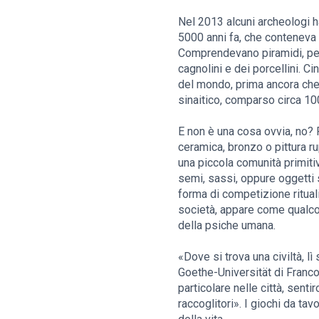
Nel 2013 alcuni archeologi ha
5000 anni fa, che conteneva 
Comprendevano piramidi, ped
cagnolini e dei porcellini. Ci
del mondo, prima ancora che 
sinaitico, comparso circa 10
E non è una cosa ovvia, no? P
ceramica, bronzo o pittura r
una piccola comunità primiti
semi, sassi, oppure oggetti 
forma di competizione ritualiz
società, appare come qualcos
della psiche umana.
«Dove si trova una civiltà, l
Goethe-Universität di Francof
particolare nelle città, sent
raccoglitori». I giochi da tav