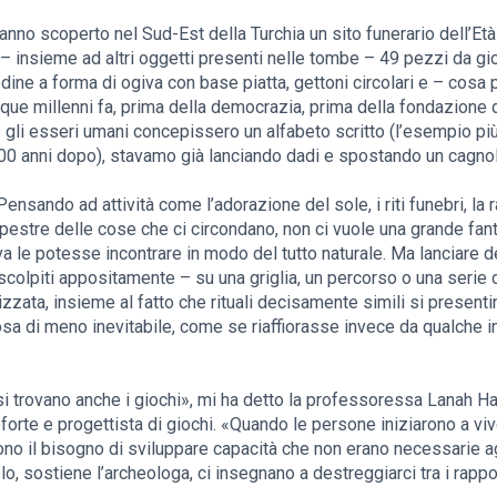
nno scoperto nel Sud-Est della Turchia un sito funerario dell’Età
– insieme ad altri oggetti presenti nelle tombe – 49 pezzi da gioc
ine a forma di ogiva con base piatta, gettoni circolari e – cos
nque millenni fa, prima della democrazia, prima della fondazione di 
gli esseri umani concepissero un alfabeto scritto (l’esempio più 
00 anni dopo), stavamo già lanciando dadi e spostando un cagnoli
ensando ad attività come l’adorazione del sole, i riti funebri, la
upestre delle cose che ci circondano, non ci vuole una grande fa
va le potesse incontrare in modo del tutto naturale. Ma lanciare 
scolpiti appositamente – su una griglia, un percorso o una serie
zata, insieme al fatto che rituali decisamente simili si presentino
a di meno inevitabile, come se riaffiorasse invece da qualche in
ì si trovano anche i giochi», mi ha detto la professoressa Lanah 
orte e progettista di giochi. «Quando le persone iniziarono a vive
irono il bisogno di sviluppare capacità che non erano necessarie agl
olo, sostiene l’archeologa, ci insegnano a destreggiarci tra i rappo