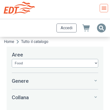
Salta
al
contenuto
principale
Accedi
Home
Tutto il catalogo
Briciole
di
Aree
pane
Genere
Collana