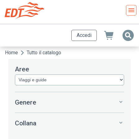
Salta
al
contenuto
principale
Accedi
Home
Tutto il catalogo
Briciole
di
Aree
pane
Genere
Collana