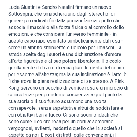
Lucia Giustini e Sandro Natalini firmano un nuovo
Sottosopra, che smaschera uno degli stereotipi di
genere più radicati fin dalla prima infanzia: quello che
associa il maschile alla forza fisica e al controllo delle
emozioni, e che considera l’universo femminile - in
questo caso rappresentato simbolicamente dal rosa -
come un ambito sminuente o ridicolo per i maschi. La
strada scelta dagli autori è una dichiarazione d’amore
all’arte figurativa e al suo potere liberatorio. Il piccolo
gorilla sente il dovere di eguagliare le gesta del nonno
per esserne all’altezza; ma la sua inclinazione è l’arte, è
lì che trova la piena realizzazione di se stesso. A Pink
Kong servono un secchio di vernice rosa e un incrocio di
coincidenze per prenderne coscienza: a quel punto la
sua storia e il suo futuro assumono una svolta
consapevole, senza aspettative altrui da soddisfare e
con obiettivi ben a fuoco. Ci sono sogni o ideali che
sono come il colore rosa per un gorilla: sembrano
vergognosi, svilenti, inadatti a quello che la società si
aspetta da noi. E così, distratti dalle convenzioni, il