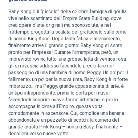
Baby Kong è il “piccolo” della celebre famiglia di gorilla;
vive nello scantinato dell’Empire State Building, dove
crea opere d’arte originali ma sconosciute, e nel
frattempo progetta la scalata del grattacielo sulle orme
di nonno King Kong. Dopo tanta fatica e allenamento,
finalmente arriva il grande giorno: Baby Kong si sente
pronto per l’impresa! Durante l’arrampicata, però, un
imprevisto rovina tutto: una grossa latta di vernice rosa
gli si rovescia addosso facendolo precipitare nel
passeggino di una bambina di nome Peggy. Un po’ per il
fallimento, un po’ per la nuova tinta, Baby Kong è in forte
imbarazzo… ma Peggy, grande appassionata di arte, è
un tipo intraprendente: prima lo porta per musei,
facendogli scoprire nuove forme artistiche, e poi lo
accompagna in cima all’Empire, questa volta
comodamente in ascensore. Qui, complice una banana
abbandonata e un pezzetto di scotch, la carriera del
grande artista Pink Kong – non più Baby, finalmente –
decollerà verso nuove vette.