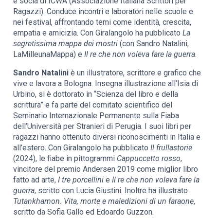
e socia di ICWA (Associazione Italiana Scrittori per
Ragazzi). Conduce incontri e laboratori nelle scuole e
nei festival, affrontando temi come identità, crescita,
empatia e amicizia. Con Giralangolo ha pubblicato
La
segretissima mappa dei mostri
(con Sandro Natalini,
LaMilleunaMappa) e
Il re che non voleva fare la guerra
.
Sandro Natalini
è un illustratore, scrittore e grafico che
vive e lavora a Bologna. Insegna illustrazione all’Isia di
Urbino, si è dottorato in “Scienza del libro e della
scrittura” e fa parte del comitato scientifico del
Seminario Internazionale Permanente sulla Fiaba
dell’Università per Stranieri di Perugia. I suoi libri per
ragazzi hanno ottenuto diversi riconoscimenti in Italia e
all’estero. Con Giralangolo ha pubblicato
Il frullastorie
(2024), le fiabe in pittogrammi
Cappuccetto rosso
,
vincitore del premio Andersen 2019 come miglior libro
fatto ad arte,
I tre porcellini
e
Il re che non voleva fare la
guerra
, scritto con Lucia Giustini. Inoltre ha illustrato
Tutankhamon. Vita, morte e maledizioni di un faraone
,
scritto da Sofia Gallo ed Edoardo Guzzon.