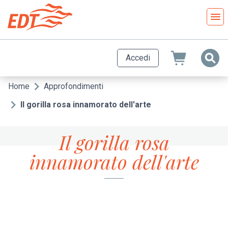
Salta
al
contenuto
principale
Accedi
Home
Approfondimenti
Briciole
di
Il gorilla rosa innamorato dell'arte
pane
Il gorilla rosa
innamorato dell'arte