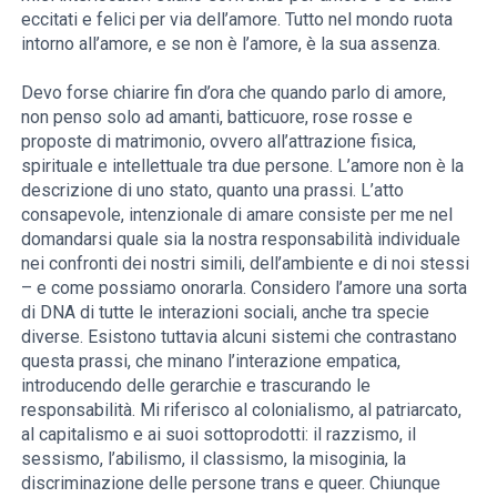
eccitati e felici per via dell’amore. Tutto nel mondo ruota
intorno all’amore, e se non è l’amore, è la sua assenza.
Devo forse chiarire fin d’ora che quando parlo di amore,
non penso solo ad amanti, batticuore, rose rosse e
proposte di matrimonio, ovvero all’attrazione fisica,
spirituale e intellettuale tra due persone. L’amore non è la
descrizione di uno stato, quanto una prassi. L’atto
consapevole, intenzionale di amare consiste per me nel
domandarsi quale sia la nostra responsabilità individuale
nei confronti dei nostri simili, dell’ambiente e di noi stessi
– e come possiamo onorarla. Considero l’amore una sorta
di DNA di tutte le interazioni sociali, anche tra specie
diverse. Esistono tuttavia alcuni sistemi che contrastano
questa prassi, che minano l’interazione empatica,
introducendo delle gerarchie e trascurando le
responsabilità. Mi riferisco al colonialismo, al patriarcato,
al capitalismo e ai suoi sottoprodotti: il razzismo, il
sessismo, l’abilismo, il classismo, la misoginia, la
discriminazione delle persone trans e queer. Chiunque