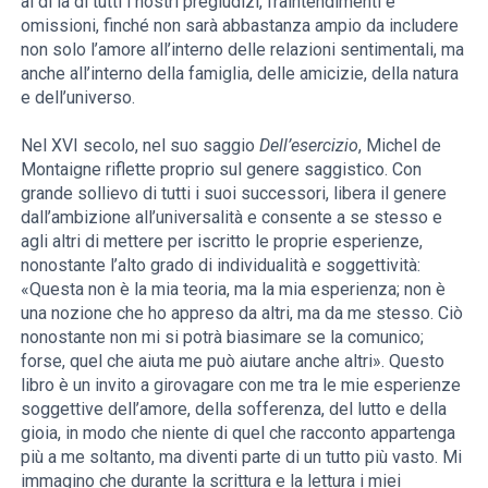
al di là di tutti i nostri pregiudizi, fraintendimenti e
omissioni, finché non sarà abbastanza ampio da includere
non solo l’amore all’interno delle relazioni sentimentali, ma
anche all’interno della famiglia, delle amicizie, della natura
e dell’universo.
Nel XVI secolo, nel suo saggio
Dell’esercizio
, Michel de
Montaigne riflette proprio sul genere saggistico. Con
grande sollievo di tutti i suoi successori, libera il genere
dall’ambizione all’universalità e consente a se stesso e
agli altri di mettere per iscritto le proprie esperienze,
nonostante l’alto grado di individualità e soggettività:
«Questa non è la mia teoria, ma la mia esperienza; non è
una nozione che ho appreso da altri, ma da me stesso. Ciò
nonostante non mi si potrà biasimare se la comunico;
forse, quel che aiuta me può aiutare anche altri». Questo
libro è un invito a girovagare con me tra le mie esperienze
soggettive dell’amore, della sofferenza, del lutto e della
gioia, in modo che niente di quel che racconto appartenga
più a me soltanto, ma diventi parte di un tutto più vasto. Mi
immagino che durante la scrittura e la lettura i miei