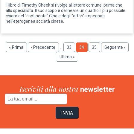
Il libro di Timothy Cheek si rivolge al lettore comune, prima che
allo specialista. Il suo scopo è delineare un quadro il più possibile
chiaro del "continente" Cina e degli "attori" impegnati
nell'eterogenea società cinese.
Paginazione
Prima
« Prima
Pagina
‹ Precedente
…
Pagina
33
Pagina
34
Pagina
35
Pagina
Seguente ›
pagina
precedente
successiva
Ultima
Ultima »
pagina
Iscriviti alla nostra
newsletter