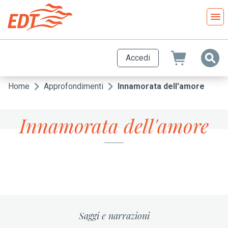
Salta
al
contenuto
principale
Accedi
Home
Approfondimenti
Innamorata dell'amore
Briciole
di
Innamorata dell'amore
pane
Saggi e narrazioni