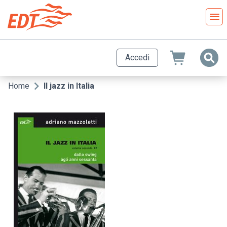
Salta
al
contenuto
principale
Accedi
Home
Il jazz in Italia
Briciole
di
pane