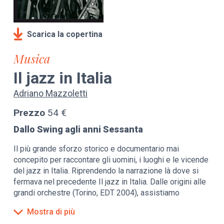
Scarica la copertina
Musica
Il jazz in Italia
Adriano Mazzoletti
Prezzo
54 €
Dallo Swing agli anni Sessanta
Il più grande sforzo storico e documentario mai
concepito per raccontare gli uomini, i luoghi e le vicende
del jazz in Italia. Riprendendo la narrazione là dove si
fermava nel precedente Il jazz in Italia. Dalle origini alle
grandi orchestre (Torino, EDT 2004), assistiamo
all'esordio di Gorni Kramer e alla comparsa dello Swing
Mostra di più
italiano, con il suo intrico di parabole individuali di