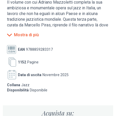
Il volume con cui Adriano Mazzoletti completa la sua
ambiziosa e monumentale opera sul jazz in Italia, un
lavoro che non ha eguali in alcun Paese e in alcuna
tradizione jazzistica mondiale. Questa terza parte,
curata da Marcello Piras, riprende il filo narrativo là dove
la precedente lo aveva lasciato, e cioè gli anni Sessanta,
Mostra di più
per portarlo fino ai giorni nostri. Mazzoletti offre al
lettore uno sguardo d’insieme su sei decenni di storia,
riuscendo tuttavia a illustrare la posizione e il percorso
EAN
9788859283317
di ciascuno dei principali personaggi coinvolti; una storia
che comprende gli americani e gli europei che sono
1152
Pagine
venuti in Italia, le imprese dei nostri musicisti all’estero,
i festival, la stampa, la radio e la tv italiane in rapporto al
Data di uscita
Novembre 2025
jazz, e che comprende una mole sterminata di materiale
documentario: nomi e titoli, luoghi e date, dischi e nastri,
Collana
Jazz
concerti e rassegne. Il volume si chiude documentando
Disponibilità
Disponibile
quanto ha fatto per il jazz italiano e continentale l’Unione
Europea di Radiodiffusione: una vicenda di grande
importanza raccontata qui per la prima volta.
Acquista su: