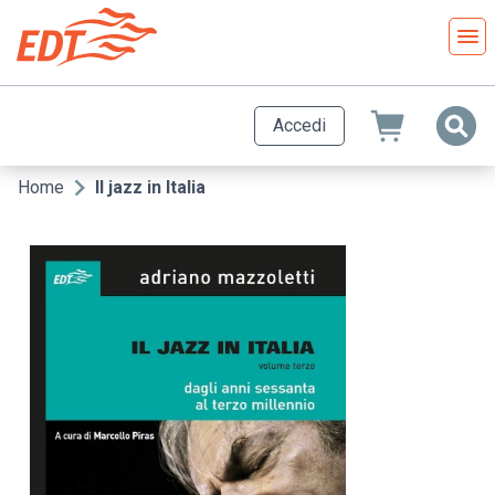
Salta
al
contenuto
principale
Accedi
Home
Il jazz in Italia
Briciole
di
pane