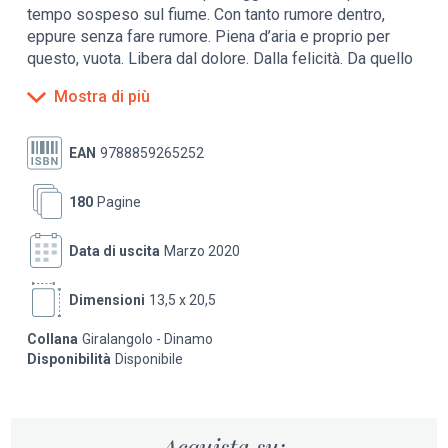
tempo sospeso sul fiume. Con tanto rumore dentro,
eppure senza fare rumore. Piena d’aria e proprio per
questo, vuota. Libera dal dolore. Dalla felicità. Da quello
che penso di dover essere. Da quello che penso debba
Mostra di più
essere il mondo".
Bianca e Siria, una ragazza di sedici anni e una donna
EAN
9788859265252
anziana quasi muta, corrono su un camion rubato.
Scappano? Forse: la meta è un'isola al largo dell'Irlanda,
180
Pagine
irraggiungibile e magica, e la strada lunga e ricca di
incontri (e scontri) che cambieranno le loro vite…
Data di uscita
Marzo 2020
Un romanzo on the road che non dà tregua fino all'ultima
pagina.
Dimensioni
13,5 x 20,5
Collana
Giralangolo - Dinamo
Disponibilità
Disponibile
Acquista su: