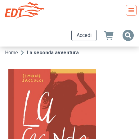
Salta
al
contenuto
principale
Accedi
Home
La seconda avventura
Briciole
di
pane