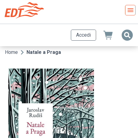
Salta
al
contenuto
principale
Accedi
Home
Natale a Praga
Briciole
di
pane