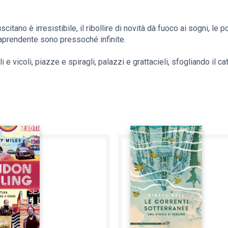
itano è irresistibile, il ribollire di novità dà fuoco ai sogni, le po
raprendente sono pressoché infinite.
i e vicoli, piazze e spiragli, palazzi e grattacieli, sfogliando il