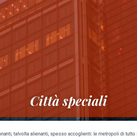
Città speciali
nanti, talvolta alienanti, spesso accoglienti: le metropoli di tutt