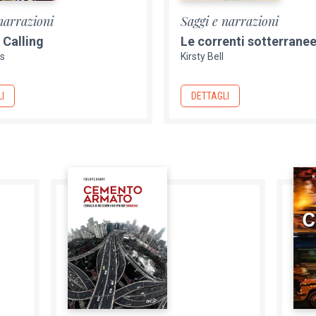
narrazioni
Saggi e narrazioni
Calling
Le correnti sotterrane
es
Kirsty Bell
I
DETTAGLI