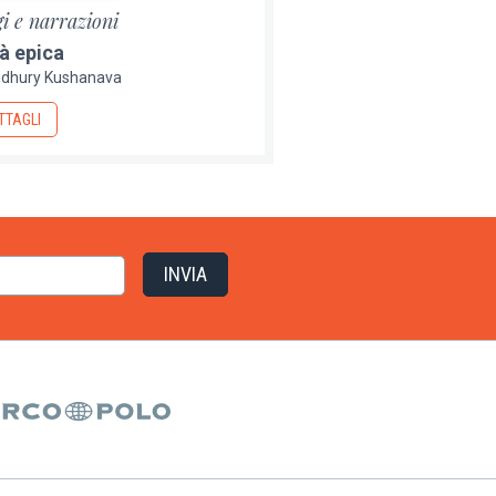
i e narrazioni
tà epica
dhury Kushanava
TTAGLI