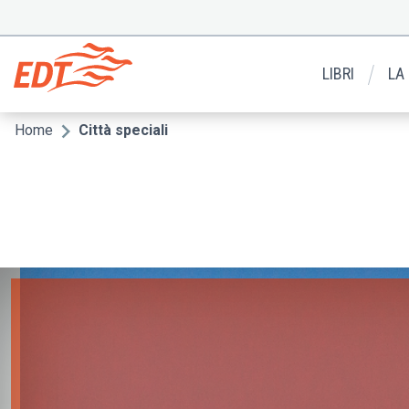
Salta
al
Menu
contenuto
secondario
principale
LIBRI
LA
Home
Città speciali
Briciole
di
pane