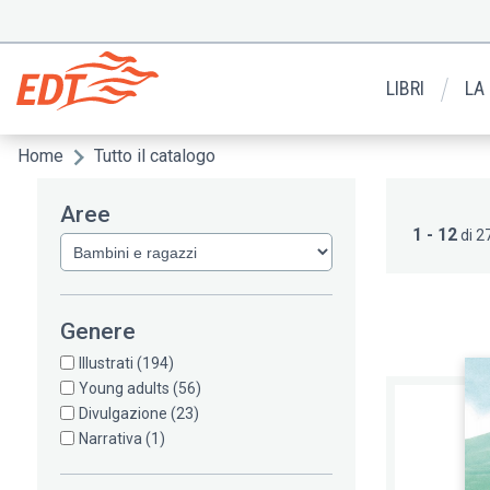
Salta
al
Menu
contenuto
secondario
principale
LIBRI
LA
Home
Tutto il catalogo
Briciole
di
Aree
pane
1 - 12
di 27
Genere
Illustrati
(194)
Young adults
(56)
Divulgazione
(23)
Narrativa
(1)