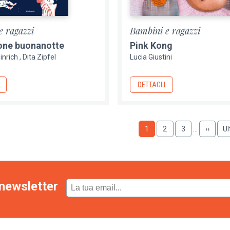
e ragazzi
Bambini e ragazzi
one buonanotte
Pink Kong
inrich
Dita Zipfel
Lucia Giustini
DETTAGLI
Pagina
1
Pagina
2
Pagina
3
…
Pagina
››
U
Ul
succes
p
newsletter