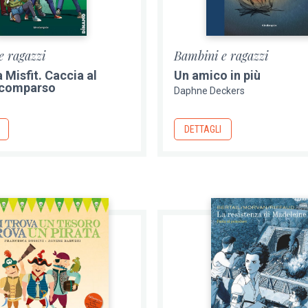
e ragazzi
Bambini e ragazzi
 Misfit. Caccia al
Un amico in più
scomparso
Daphne Deckers
DETTAGLI