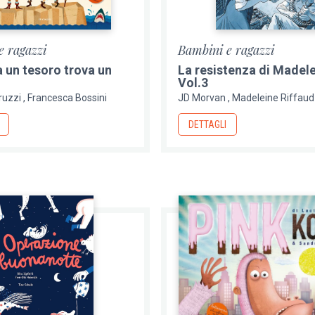
e ragazzi
Bambini e ragazzi
a un tesoro trova un
La resistenza di Madel
Vol.3
ruzzi
Francesca Bossini
JD Morvan
Madeleine Riffaud
DETTAGLI