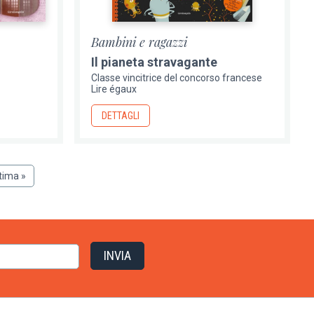
Bambini e ragazzi
Il pianeta stravagante
Classe vincitrice del concorso francese
Lire égaux
DETTAGLI
ltima
tima »
siva
agina