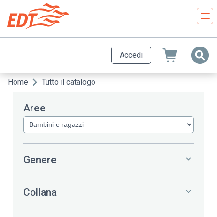
Salta
al
contenuto
principale
Accedi
Home
Tutto il catalogo
Briciole
di
Aree
pane
Genere
Collana