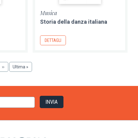
Musica
Storia della danza italiana
DETTAGLI
a
Pagina
››
Ultima
Ultima »
successiva
pagina