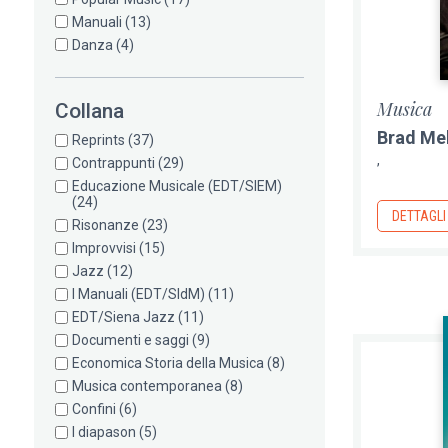
Manuali
(13)
Danza
(4)
Musica
Collana
Brad Me
Reprints
(37)
Contrappunti
(29)
Educazione Musicale (EDT/SIEM)
(24)
DETTAGLI
Risonanze
(23)
Improvvisi
(15)
Jazz
(12)
I Manuali (EDT/SIdM)
(11)
EDT/Siena Jazz
(11)
Documenti e saggi
(9)
Economica Storia della Musica
(8)
Musica contemporanea
(8)
Confini
(6)
I diapason
(5)