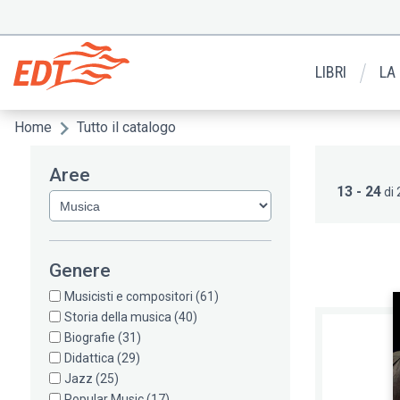
Salta
al
Menu
contenuto
secondario
principale
LIBRI
LA
Home
Tutto il catalogo
Briciole
di
Aree
pane
13 - 24
di 
Genere
Musicisti e compositori
(61)
Storia della musica
(40)
Biografie
(31)
Didattica
(29)
Jazz
(25)
Popular Music
(17)