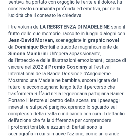
sentiva, ha portato con orgoglio le ferite e il dolore, ha
conservato un'umanità profonda ed emotiva, pur nella
lucidità che il contesto le chiedeva.
I tre volumi de
LA RESISTENZA DI MADELEINE
sono il
frutto delle sue memorie, raccolte in lunghi dialoghi con
Jean-David Morvan,
sceneggiate in
graphic novel
da
Dominique Bertail
e tradotte magnificamente da
Simona Mambrini
. Un'opera appassionante,
dall'intreccio e dalle illustrazioni emozionanti, capace di
vincere nel 2022 il
Premio Goscinny
al Festival
International de la Bande Dessinée d’Angoulême.
Mostrano una Madeleine bambina, ancora ignara del
futuro, e accompagnano lungo tutto il percorso che
trasformerà Riffaud nella leggendaria partigiana Rainer.
Portano il lettore al centro della scena, tra i paesaggi
innevati e sul pavé parigino, aprendo lo sguardo sul
complesso della realtà o indicando con cura il dettaglio
dell'azione che fa la differenza per comprendere.
I profondi toni blu e azzurri di Bertail sono la
scenografia in cui si muove l'azione, come un grande