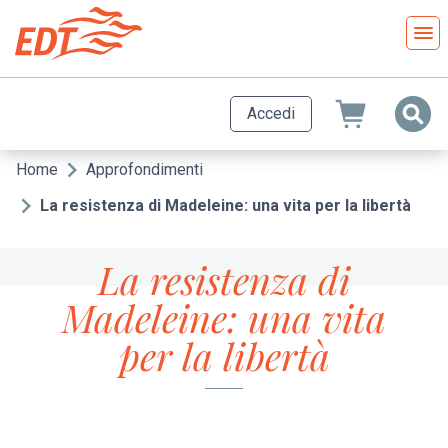
Salta
al
contenuto
principale
Accedi
Home
Approfondimenti
Briciole
di
La resistenza di Madeleine: una vita per la libertà
pane
La resistenza di
Madeleine: una vita
per la libertà