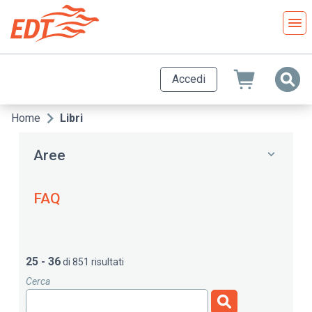
Salta
al
contenuto
principale
Accedi
Home
Libri
Briciole
di
Aree
pane
FAQ
25 - 36
di 851 risultati
Cerca