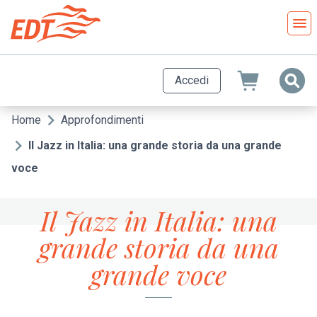
Salta
al
contenuto
principale
Accedi
Home
Approfondimenti
Briciole
di
Il Jazz in Italia: una grande storia da una grande
pane
voce
Il Jazz in Italia: una
grande storia da una
grande voce