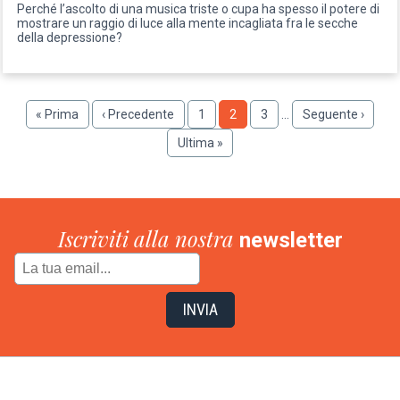
Perché l’ascolto di una musica triste o cupa ha spesso il potere di
mostrare un raggio di luce alla mente incagliata fra le secche
della depressione?
Paginazione
Prima
« Prima
Pagina
‹ Precedente
Pagina
1
Pagina
2
Pagina
3
…
Pagina
Seguente ›
pagina
precedente
successiva
Ultima
Ultima »
pagina
Iscriviti alla nostra
newsletter