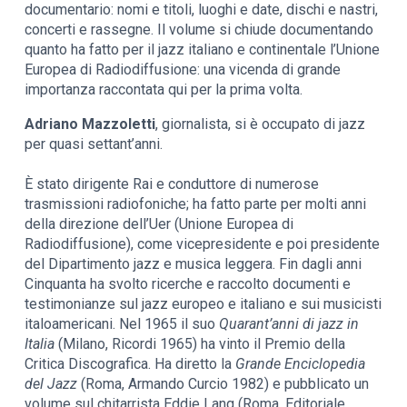
documentario: nomi e titoli, luoghi e date, dischi e nastri,
concerti e rassegne. Il volume si chiude documentando
quanto ha fatto per il jazz italiano e continentale l’Unione
Europea di Radiodiffusione: una vicenda di grande
importanza raccontata qui per la prima volta.
Adriano Mazzoletti
, giornalista, si è occupato di jazz
per quasi settant’anni.
È stato dirigente Rai e conduttore di numerose
trasmissioni radiofoniche; ha fatto parte per molti anni
della direzione dell’Uer (Unione Europea di
Radiodiffusione), come vicepresidente e poi presidente
del Dipartimento jazz e musica leggera. Fin dagli anni
Cinquanta ha svolto ricerche e raccolto documenti e
testimonianze sul jazz europeo e italiano e sui musicisti
italoamericani. Nel 1965 il suo
Quarant’anni di jazz in
Italia
(Milano, Ricordi 1965) ha vinto il Premio della
Critica Discografica. Ha diretto la
Grande Enciclopedia
del Jazz
(Roma, Armando Curcio 1982) e pubblicato un
volume sul chitarrista Eddie Lang (Roma, Editoriale