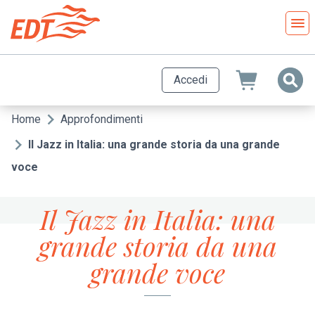
Salta
al
contenuto
principale
Accedi
Home
Approfondimenti
Briciole
di
Il Jazz in Italia: una grande storia da una grande
pane
voce
Il Jazz in Italia: una
grande storia da una
grande voce