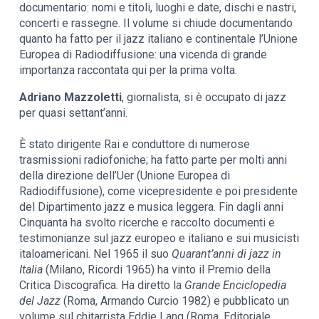
documentario: nomi e titoli, luoghi e date, dischi e nastri,
concerti e rassegne. Il volume si chiude documentando
quanto ha fatto per il jazz italiano e continentale l’Unione
Europea di Radiodiffusione: una vicenda di grande
importanza raccontata qui per la prima volta.
Adriano Mazzoletti
, giornalista, si è occupato di jazz
per quasi settant’anni.
È stato dirigente Rai e conduttore di numerose
trasmissioni radiofoniche; ha fatto parte per molti anni
della direzione dell’Uer (Unione Europea di
Radiodiffusione), come vicepresidente e poi presidente
del Dipartimento jazz e musica leggera. Fin dagli anni
Cinquanta ha svolto ricerche e raccolto documenti e
testimonianze sul jazz europeo e italiano e sui musicisti
italoamericani. Nel 1965 il suo
Quarant’anni di jazz in
Italia
(Milano, Ricordi 1965) ha vinto il Premio della
Critica Discografica. Ha diretto la
Grande Enciclopedia
del Jazz
(Roma, Armando Curcio 1982) e pubblicato un
volume sul chitarrista Eddie Lang (Roma, Editoriale